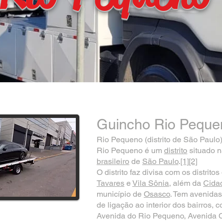
Guincho Rio Peque
Rio Pequeno (distrito de São Paulo
Rio Pequeno é um
distrito
situado 
brasileiro
de
São Paulo
.
[1]
[2]
O distrito faz divisa com os distrito
Tavares
e
Vila Sônia
, além da
Cidad
município de
Osasco
. Tem avenida
de ligação ao interior dos bairros,
Avenida do Rio Pequeno, Avenida 